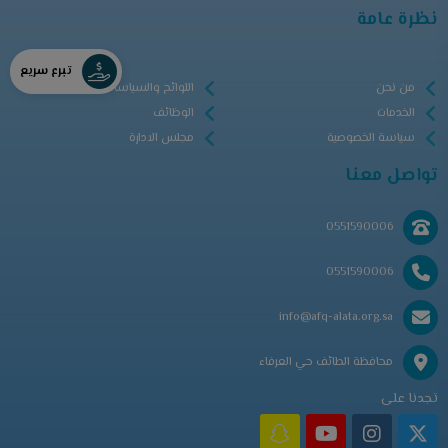
نظرة عامة
تبرع سريع
من نحن
اللوائح والسياسات
الخدمات
الوظائف
سياسة الخصوصية
مجلس الادارة
تواصل معنا
0551590006
0551590006
info@afq-alata.org.sa
محافظة الطائف حي العرفاء
تجدنا على